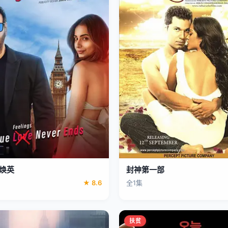
焕英
封神第一部
★ 8.6
全1集
扶贫