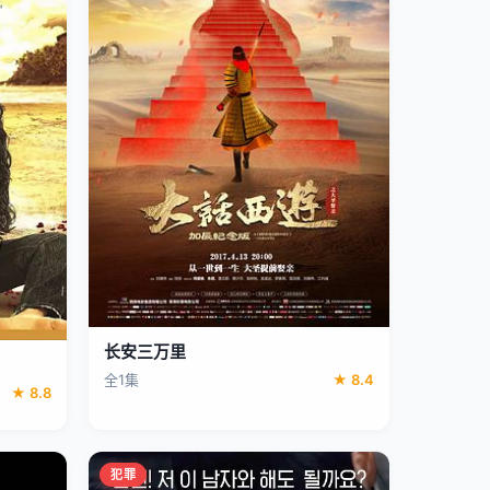
长安三万里
全1集
★ 8.4
★ 8.8
犯罪