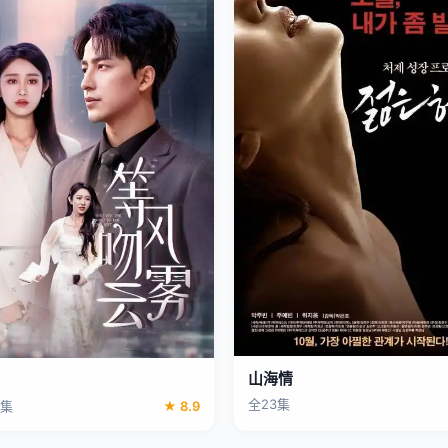
山海情
全23集
8集
★ 8.9