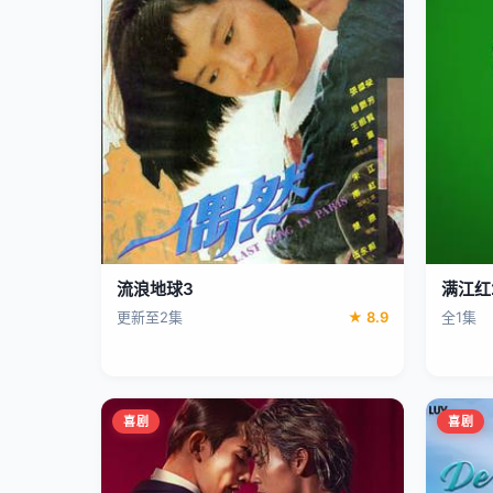
流浪地球3
满江红
更新至2集
★ 8.9
全1集
喜剧
喜剧