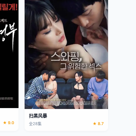
扫黑风暴
★ 9.0
全28集
★ 8.7