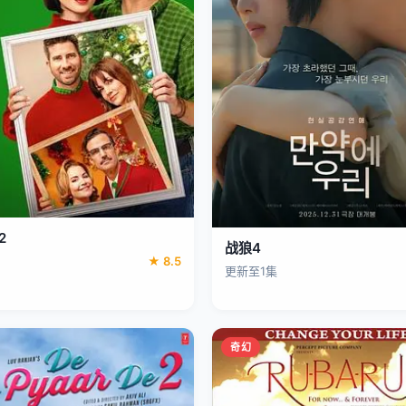
2
战狼4
★ 8.5
更新至1集
奇幻