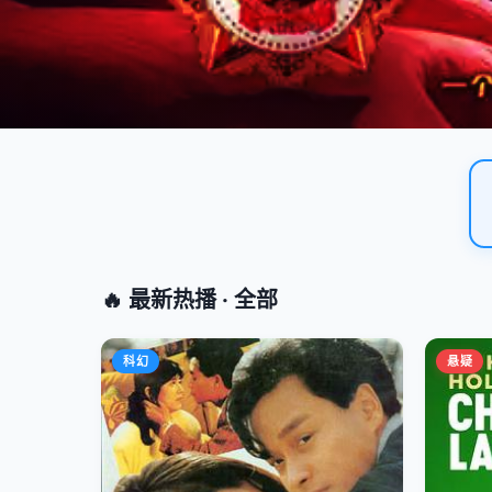
🔥 最新热播 · 全部
科幻
悬疑