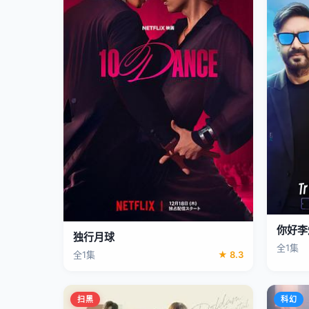
你好李
独行月球
全1集
全1集
★ 8.3
扫黑
科幻