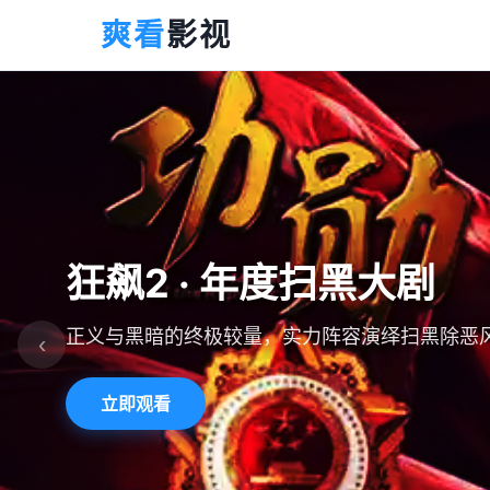
爽看
影视
狂飙2 · 年度扫黑大剧
正义与黑暗的终极较量，实力阵容演绎扫黑除恶
‹
立即观看