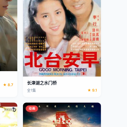
长津湖之水门桥
★ 8.7
全1集
★ 9.1
动画